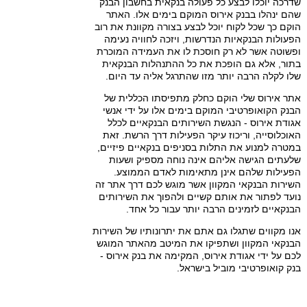
שדרכה יוכלו לבצע כל פעולה בנקאית בחשבון הבנק
שהם ינהלו בבנק אירוס המוקם בימים אלו. האתר
הוקם כך שכל לקוח יוכל לבצע בצורה מקוונת את רוב
הפעולות הבנקאיות הנדרשות, ויזכה לחוויה נעימה
ופשוטה אשר לא רק חוסכת לו את העמידה המוכרת
בתור, אלא גם הופכת את כל ההתנהלות הבנקאית
שלו לקלה הרבה יותר מזו שהתרגל אליה עד היום.
אתר אירוס שלי הוקם כחלק מתפיסתו הכללית של
הבנק הקואופרטיבי המוקם בימים אלו על ידי אנשי
אגודת אירוס - הנגשת השירותים הבנקאיים לכלל
האוכלוסייה, וריכוז עיקר הפעילות דרך הרשת. זאת
במטרה למנוע את התלות בסניפים בנקאיים פיזיים,
שלעתים הגישה אליהם אינה נוחה מספיק ושעות
הפעילות שלהם אינן מתאימות לאדם הממוצע.
השירות הבנקאי המקוון אשר מוגש לכם דרך אתר זה
נועד לפתור את אותם קשיים ולהפוך את השירותים
הבנקאיים לזמינים הרבה יותר עבור כל אחד.
אנו מקווים שתגלו גם אתם את יתרונותיו של השירות
הבנקאי המקוון ושתפיקו את המיטב מהאתר המוגש
לכם על ידי אגודת אירוס, המקימה את בנק אירוס -
בנק קואופרטיבי מוביל בישראל.